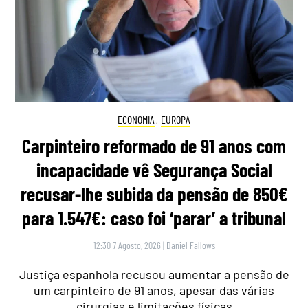
ECONOMIA
,
EUROPA
Carpinteiro reformado de 91 anos com
incapacidade vê Segurança Social
recusar-lhe subida da pensão de 850€
para 1.547€: caso foi ‘parar’ a tribunal
12:30 7 Agosto, 2026
|
Daniel Fallows
Justiça espanhola recusou aumentar a pensão de
um carpinteiro de 91 anos, apesar das várias
cirurgias e limitações físicas