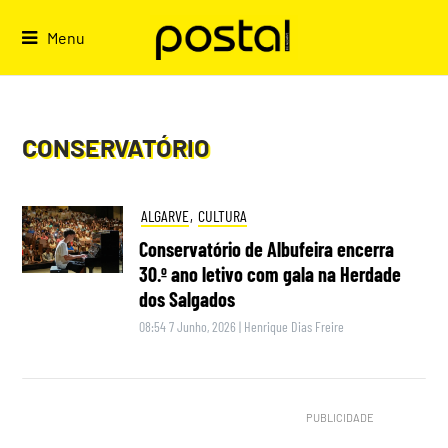
Skip
to
Menu
content
CONSERVATÓRIO
ALGARVE
,
CULTURA
Conservatório de Albufeira encerra
30.º ano letivo com gala na Herdade
dos Salgados
08:54 7 Junho, 2026
|
Henrique Dias Freire