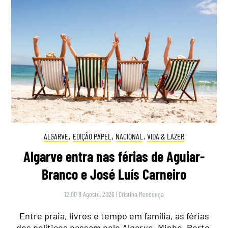
ALGARVE
,
EDIÇÃO PAPEL
,
NACIONAL
,
VIDA & LAZER
Algarve entra nas férias de Aguiar-
Branco e José Luís Carneiro
12:00 8 Agosto, 2026
|
Cristina Mendonça
Entre praia, livros e tempo em família, as férias
dos políticos passam pelo Algarve, Minho, Porto,