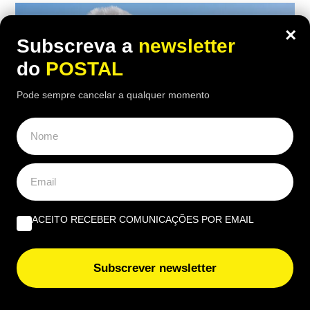
×
Subscreva a
newsletter
do
POSTAL
Pode sempre cancelar a qualquer momento
ECONOMIA
,
EUROPA
,
NACIONAL
ACEITO RECEBER COMUNICAÇÕES POR EMAIL
“Trabalhei desde os 14 anos e com 46
anos de descontos tiraram‑me 18% da
Subscrever newsletter
pensão”: homem despedido aos 60 foi
forçado a reformar‑se aos 62