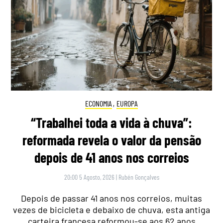
ECONOMIA
,
EUROPA
“Trabalhei toda a vida à chuva”:
reformada revela o valor da pensão
depois de 41 anos nos correios
20:00 5 Agosto, 2026
|
Rubén Gonçalves
Depois de passar 41 anos nos correios, muitas
vezes de bicicleta e debaixo de chuva, esta antiga
carteira francesa reformou-se aos 62 anos