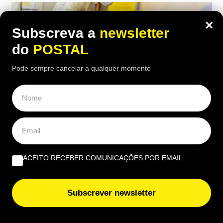
×
Subscreva a
newsletter
do
POSTAL
Pode sempre cancelar a qualquer momento
VIDA & LAZER
ACEITO RECEBER COMUNICAÇÕES POR EMAIL
Funcionário de aeroporto avisa: se
tiver este acessório na mala esta pode
Subscrever newsletter
“não chegar ao avião”
22:20 8 Agosto, 2026
|
Gonçalo Viegas