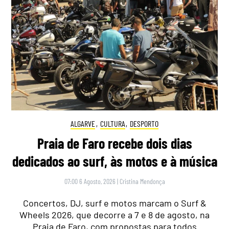
ALGARVE
,
CULTURA
,
DESPORTO
Praia de Faro recebe dois dias
dedicados ao surf, às motos e à música
07:00 6 Agosto, 2026
|
Cristina Mendonça
Concertos, DJ, surf e motos marcam o Surf &
Wheels 2026, que decorre a 7 e 8 de agosto, na
Praia de Faro, com propostas para todos