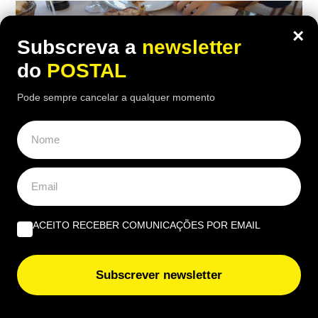
×
Subscreva a
newsletter
do
POSTAL
Pode sempre cancelar a qualquer momento
ALGARVE
,
GASTRONOMIA
ACEITO RECEBER COMUNICAÇÕES POR EMAIL
“O verdadeiro sabor da Guia”: nesta
churrasqueira algarvia da EN125 ainda
Subscrever newsletter
pode comer “excelente frango à Guia”
por 6,50€