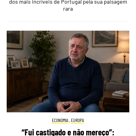
dos mais incríveis de Portugal pela sua paisagem
rara
ECONOMIA
,
EUROPA
“Fui castigado e não mereço”: