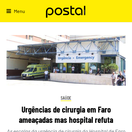
Skip
to
Menu
content
SAÚDE
Urgências de cirurgia em Faro
ameaçadas mas hospital refuta
As escalas da urgência de cirurgia do Hospital de Faro