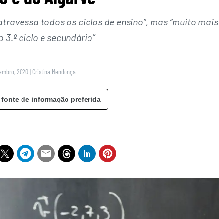
“atravessa todos os ciclos de ensino”, mas “muito mais
o 3.º ciclo e secundário”
vembro, 2020
|
Cristina Mendonça
 fonte de informação preferida