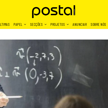
LTIMAS
PAPEL
SECÇÕES
PROJETOS
ANUNCIAR
SOBRE NÓS