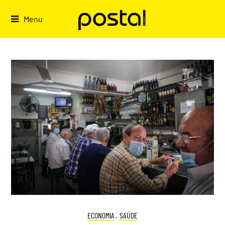
Skip
to
Menu
content
ECONOMIA
,
SAÚDE