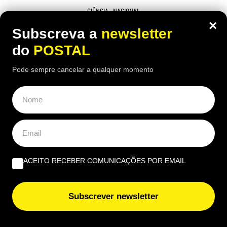
CIÊNCIA
,
NACIONAL
×
“Anel de diamante”: este fenómeno
Subscreva a
newsletter
raro durante o eclipse solar vai durar
do
POSTAL
cerca de 26 segundos e é isto que vai
Pode sempre cancelar a qualquer momento
acontecer
21:00 6 Agosto, 2026
|
Gonçalo Viegas
Fenómeno conhecido como "anel de diamante"
durará apenas cerca de 26 segundos em Portugal,
durante o eclipse solar de 12 de agosto
ACEITO RECEBER COMUNICAÇÕES POR EMAIL
Subscrever newsletter
ÚLTIMAS NOTÍCIAS