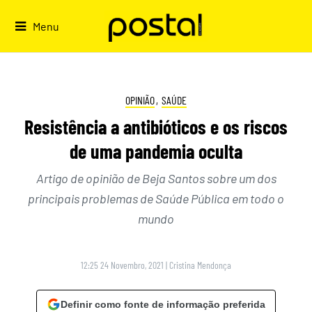
Skip
to
Menu
content
OPINIÃO
,
SAÚDE
Resistência a antibióticos e os riscos
de uma pandemia oculta
Artigo de opinião de Beja Santos sobre um dos
principais problemas de Saúde Pública em todo o
mundo
12:25 24 Novembro, 2021
|
Cristina Mendonça
Definir como fonte de informação preferida