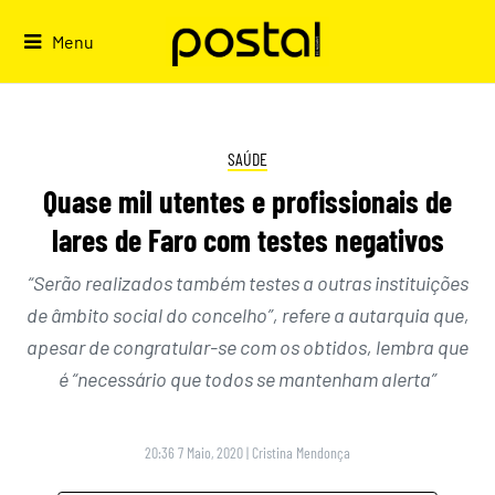
Skip
to
Menu
content
SAÚDE
Quase mil utentes e profissionais de
lares de Faro com testes negativos
“Serão realizados também testes a outras instituições
de âmbito social do concelho”, refere a autarquia que,
apesar de congratular-se com os obtidos, lembra que
é “necessário que todos se mantenham alerta”
20:36 7 Maio, 2020
|
Cristina Mendonça