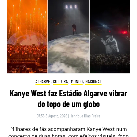
ALGARVE
,
CULTURA
,
MUNDO
,
NACIONAL
Kanye West faz Estádio Algarve vibrar
do topo de um globo
07:55 8 Agosto, 2026
|
Henrique Dias Freire
Milhares de fãs acompanharam Kanye West num
concerto de duas horas, com efeitos visuais, fogo