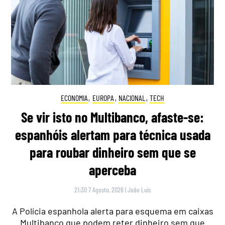
ECONOMIA
,
EUROPA
,
NACIONAL
,
TECH
Se vir isto no Multibanco, afaste-se:
espanhóis alertam para técnica usada
para roubar dinheiro sem que se
aperceba
21:30 7 Agosto, 2026
|
João Luís
A Polícia espanhola alerta para esquema em caixas
Multibanco que podem reter dinheiro sem que