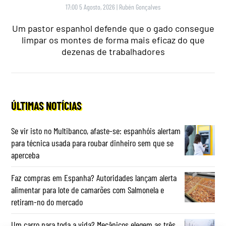
17:00 5 Agosto, 2026
|
Rubén Gonçalves
Um pastor espanhol defende que o gado consegue
limpar os montes de forma mais eficaz do que
dezenas de trabalhadores
ÚLTIMAS NOTÍCIAS
Se vir isto no Multibanco, afaste-se: espanhóis alertam
para técnica usada para roubar dinheiro sem que se
aperceba
Faz compras em Espanha? Autoridades lançam alerta
alimentar para lote de camarões com Salmonela e
retiram-no do mercado
Um carro para toda a vida? Mecânicos elegem as três