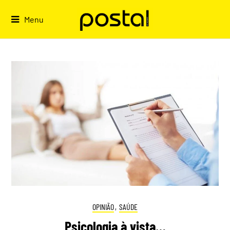
Skip
to
Menu
content
OPINIÃO
,
SAÚDE
Psicologia à vista…