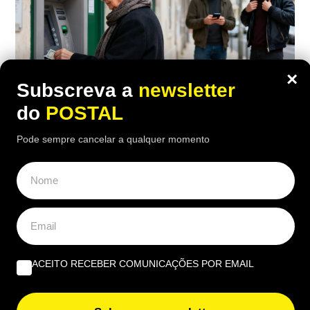
×
Subscreva a
newsletter
do
POSTAL
Pode sempre cancelar a qualquer momento
ECONOMIA
,
NACIONAL
Saiba como levantar dinheiro da conta
de outra pessoa de forma legal e sem
ter o cartão consigo
20:30 10 Agosto, 2026
|
João Luís
ACEITO RECEBER COMUNICAÇÕES POR EMAIL
Há uma funcionalidade que permite levantar
dinheiro da conta de outra pessoa sem fazer uma
transferência e sem ter o cartão bancário