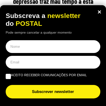
depressão traz mau tempo a esta
região e tempo só volta a melhorar
×
Subscreva a
newsletter
neste dia
do
POSTAL
20:00 9 Agosto, 2026
|
Rubén Gonçalves
Pode sempre cancelar a qualquer momento
Chuva e aguaceiros vão marcar vários dias da
segunda semana de agosto num dos arquipélagos
portugueses, com sucessivos períodos de
instabilidade
ACEITO RECEBER COMUNICAÇÕES POR EMAIL
Subscrever newsletter