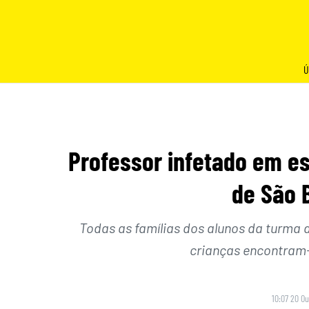
Skip
to
content
Ú
Professor infetado em es
de São B
Todas as famílias dos alunos da turma
crianças encontram-
10:07 20 O