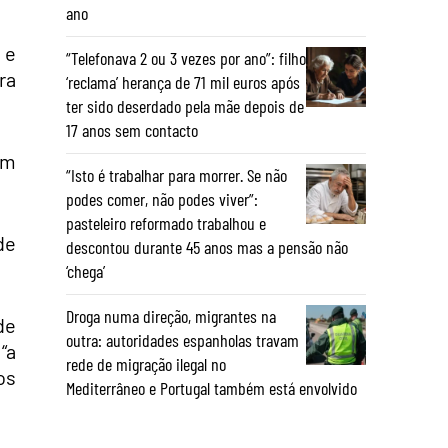
ano
 e
“Telefonava 2 ou 3 vezes por ano”: filho
ra
‘reclama’ herança de 71 mil euros após
ter sido deserdado pela mãe depois de
17 anos sem contacto
am
“Isto é trabalhar para morrer. Se não
podes comer, não podes viver”:
pasteleiro reformado trabalhou e
de
descontou durante 45 anos mas a pensão não
‘chega’
Droga numa direção, migrantes na
de
outra: autoridades espanholas travam
“a
rede de migração ilegal no
os
Mediterrâneo e Portugal também está envolvido