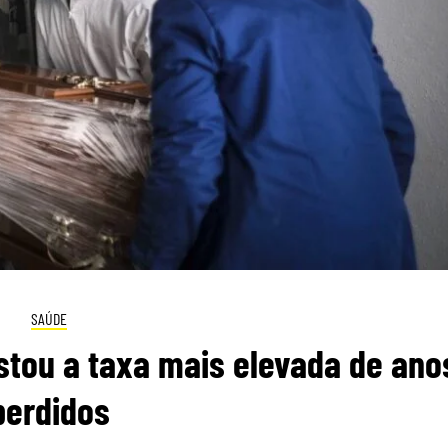
SAÚDE
istou a taxa mais elevada de ano
perdidos