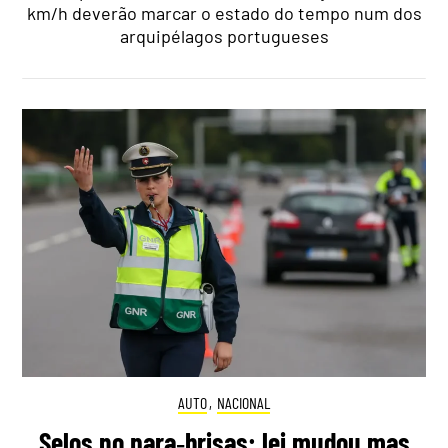
km/h deverão marcar o estado do tempo num dos
arquipélagos portugueses
AUTO
,
NACIONAL
Selos no para‑brisas: lei mudou mas