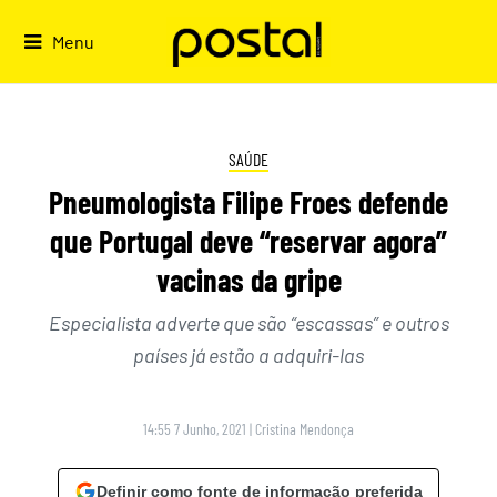
Skip
to
Menu
content
SAÚDE
Pneumologista Filipe Froes defende
que Portugal deve “reservar agora”
vacinas da gripe
Especialista adverte que são “escassas” e outros
países já estão a adquiri-las
14:55 7 Junho, 2021
|
Cristina Mendonça
Definir como fonte de informação preferida