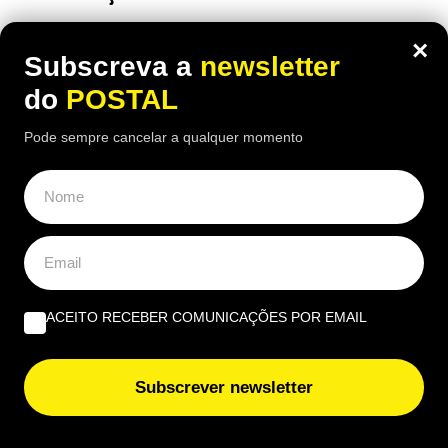
21:30 6 Agosto, 2026
|
João Luís
×
Subscreva a
newsletter
Homem foi obrigado a reformar-se depois de ser
despedido aos 60 com cortes na pensão: chama
do
POSTAL
de “injustiça”
Pode sempre cancelar a qualquer momento
ACEITO RECEBER COMUNICAÇÕES POR EMAIL
Subscrever newsletter