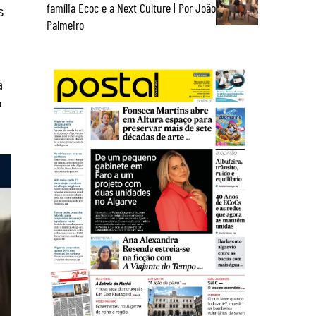
família Ecoc e a Next Culture | Por João
s
Palmeiro
a
o