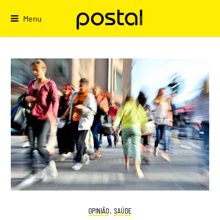
Skip
to
Menu
content
OPINIÃO
,
SAÚDE