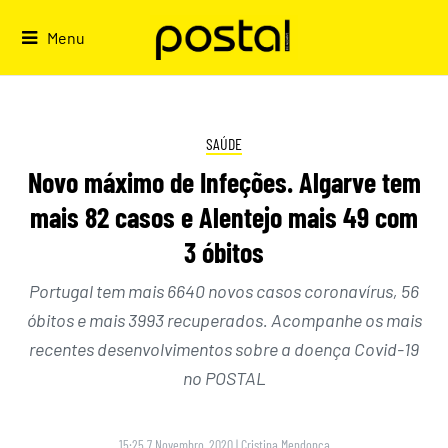
Skip
to
Menu
content
SAÚDE
Novo máximo de Infeções. Algarve tem
mais 82 casos e Alentejo mais 49 com
3 óbitos
Portugal tem mais 6640 novos casos coronavírus, 56
óbitos e mais 3993 recuperados. Acompanhe os mais
recentes desenvolvimentos sobre a doença Covid-19
no POSTAL
15:25 7 Novembro, 2020
|
Cristina Mendonça