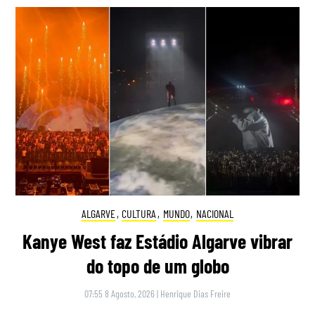
ALGARVE
,
CULTURA
,
MUNDO
,
NACIONAL
Kanye West faz Estádio Algarve vibrar
do topo de um globo
07:55 8 Agosto, 2026
|
Henrique Dias Freire