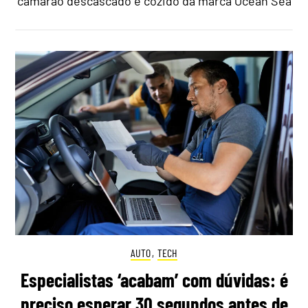
camarão descascado e cozido da marca Ocean Sea
AUTO
,
TECH
Especialistas ‘acabam’ com dúvidas: é
preciso esperar 30 segundos antes de