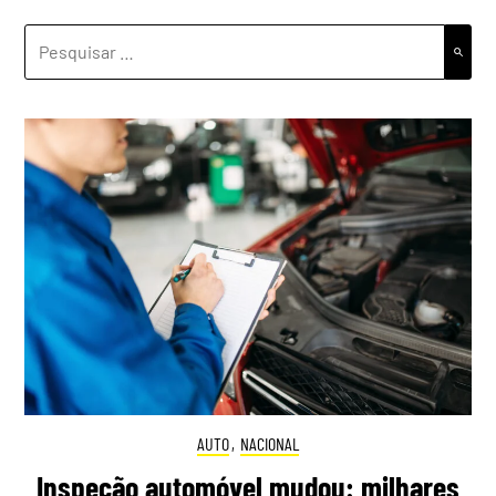
PESQUISAR
POR:
AUTO
,
NACIONAL
Inspeção automóvel mudou: milhares