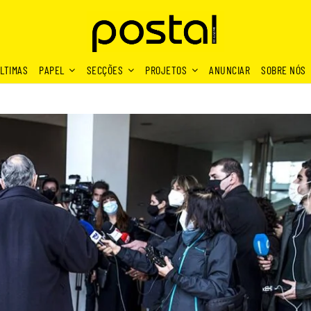
LTIMAS
PAPEL
SECÇÕES
PROJETOS
ANUNCIAR
SOBRE NÓS