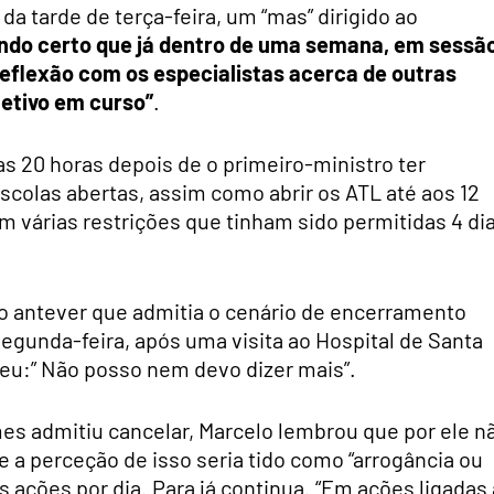
a tarde de terça-feira, um “mas” dirigido ao
ndo certo que já dentro de uma semana, em sessã
reflexão com os especialistas acerca de outras
letivo em curso”
.
 20 horas depois de o primeiro-ministro ter
scolas abertas, assim como abrir os ATL até aos 12
várias restrições que tinham sido permitidas 4 di
do antever que admitia o cenário de encerramento
egunda-feira, após uma visita ao Hospital de Santa
eu:” Não posso nem devo dizer mais”.
es admitiu cancelar, Marcelo lembrou que por ele n
a perceção de isso seria tido como “arrogância ou
 ações por dia. Para já continua. “Em ações ligadas 