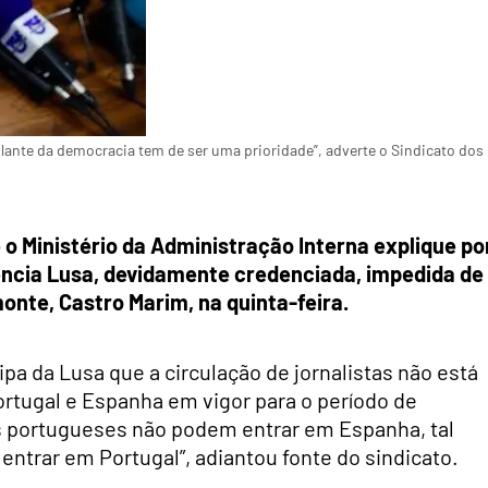
lante da democracia tem de ser uma prioridade”, adverte o Sindicato dos
 o Ministério da Administração Interna explique po
ência Lusa, devidamente credenciada, impedida de
nte, Castro Marim, na quinta-feira.
pa da Lusa que a circulação de jornalistas não está
rtugal e Espanha em vigor para o período de
as portugueses não podem entrar em Espanha, tal
ntrar em Portugal”, adiantou fonte do sindicato.