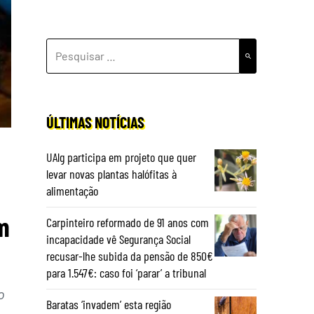
PESQUISAR
POR:
ÚLTIMAS NOTÍCIAS
UAlg participa em projeto que quer
levar novas plantas halófitas à
alimentação
m
Carpinteiro reformado de 91 anos com
incapacidade vê Segurança Social
recusar-lhe subida da pensão de 850€
para 1.547€: caso foi ‘parar’ a tribunal
o
Baratas ‘invadem’ esta região