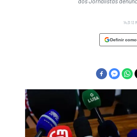
dos Jornalistas denun
14:31 13 
Definir como