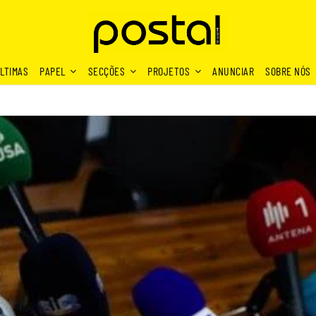
LTIMAS
PAPEL
SECÇÕES
PROJETOS
ANUNCIAR
SOBRE NÓS