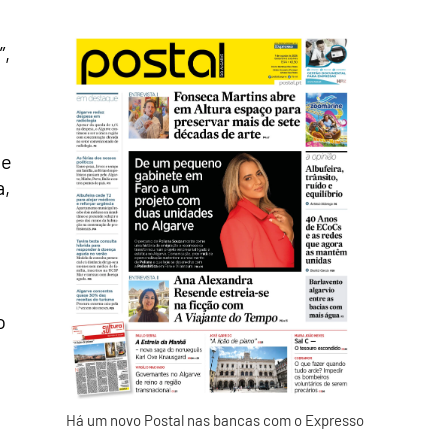
”,
 e
a,
o
Há um novo Postal nas bancas com o Expresso