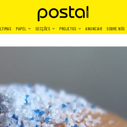
LTIMAS
PAPEL
SECÇÕES
PROJETOS
ANUNCIAR
SOBRE NÓS