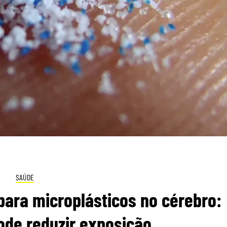
SAÚDE
para microplásticos no cérebro:
ode reduzir exposição