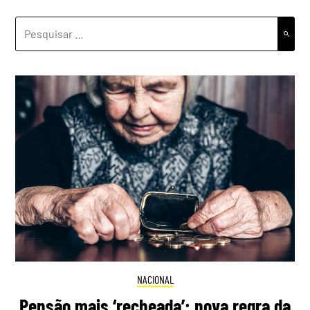
PESQUISAR
POR:
NACIONAL
Pensão mais ‘recheada’: nova regra da