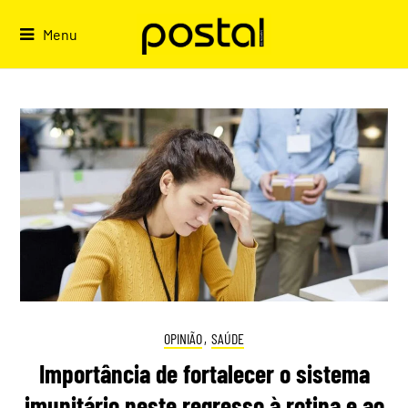
Skip
to
Menu
content
OPINIÃO
,
SAÚDE
Importância de fortalecer o sistema
imunitário neste regresso à rotina e ao