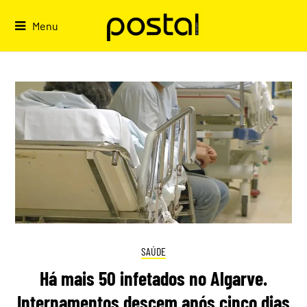
Skip
to
Menu
content
SAÚDE
Há mais 50 infetados no Algarve.
Internamentos descem após cinco dias