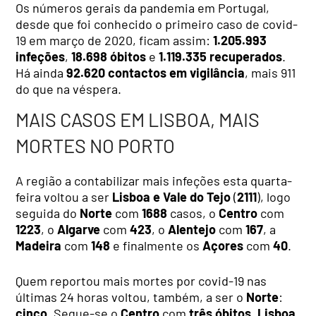
Os números gerais da pandemia em Portugal,
desde que foi conhecido o primeiro caso de covid-
19 em março de 2020, ficam assim:
1.205.993
infeções
,
18.698 óbitos
e
1.119.335 recuperados
.
Há ainda
92.620 contactos em vigilância
, mais 911
do que na véspera.
MAIS CASOS EM LISBOA, MAIS
MORTES NO PORTO
A região a contabilizar mais infeções esta quarta-
feira voltou a ser
Lisboa e Vale do Tejo
(
2111
), logo
seguida do
Norte
com
1688
casos, o
Centro
com
1223
, o
Algarve
com
423
, o
Alentejo
com
167
,
a
Madeira
com
148
e finalmente os
Açores
com
40
.
Quem reportou mais mortes por covid-19 nas
últimas 24 horas voltou, também, a ser o
Norte
:
cinco
. Segue-se o
Centro
com
três óbitos
,
Lisboa