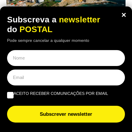
×
Subscreva a
newsletter
do
POSTAL
Pode sempre cancelar a qualquer momento
NACIONAL
“É o local perfeito”: britânicos
consideram este lugar em Portugal um
dos melhores destinos para
ACEITO RECEBER COMUNICAÇÕES POR EMAIL
reformados
10:30 8 Agosto, 2026
|
Luís Santos
Subscrever newsletter
Especialistas destacam um destino em Portugal
pelas condições que oferece a reformados que