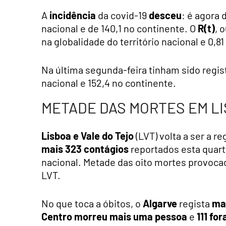
A
incidência
da covid-19
desceu
: é agora 
nacional e de 140,1 no continente. O
R(t)
, 
na globalidade do território nacional e 0,8
Na última segunda-feira tinham sido regist
nacional e 152,4 no continente.
METADE DAS MORTES EM LI
Lisboa e Vale do Tejo
(LVT) volta a ser a r
mais 323 contágios
reportados esta quart
nacional. Metade das oito mortes provoca
LVT.
No que toca a óbitos, o
Algarve
regista
ma
Centro
morreu mais uma pessoa
e
111 fo