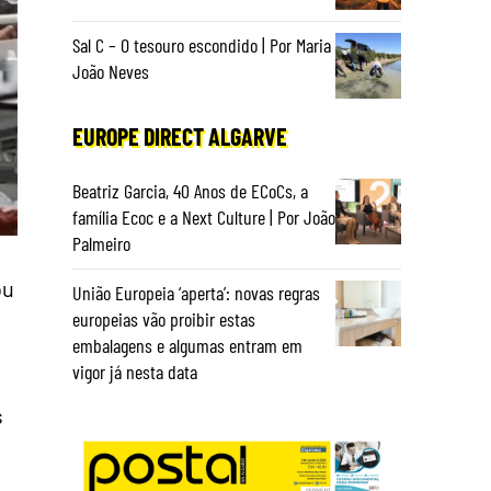
Sal C – O tesouro escondido | Por Maria
João Neves
EUROPE DIRECT ALGARVE
Beatriz Garcia, 40 Anos de ECoCs, a
família Ecoc e a Next Culture | Por João
Palmeiro
ou
União Europeia ‘aperta’: novas regras
europeias vão proibir estas
embalagens e algumas entram em
vigor já nesta data
s