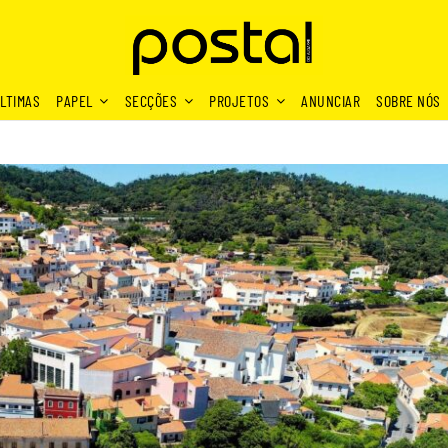
LTIMAS
PAPEL
SECÇÕES
PROJETOS
ANUNCIAR
SOBRE NÓS