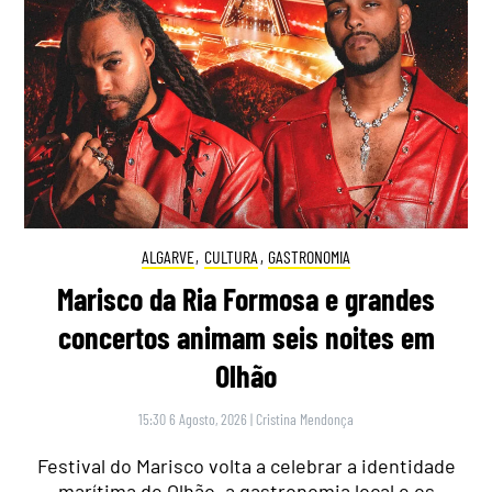
ALGARVE
,
CULTURA
,
GASTRONOMIA
Marisco da Ria Formosa e grandes
concertos animam seis noites em
Olhão
15:30 6 Agosto, 2026
|
Cristina Mendonça
Festival do Marisco volta a celebrar a identidade
marítima de Olhão, a gastronomia local e os