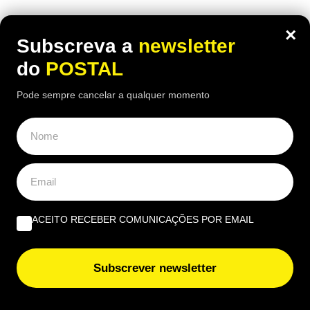
ÚLTIMAS NOTÍCIAS
×
Subscreva a
newsletter
Estas salinas são comparadas às da Bolívia mas ficam
do
POSTAL
no Algarve: saiba como chegar
Pode sempre cancelar a qualquer momento
Tavira promove yoga, observação de estrelas e
acampamentos na Mata da Conceição
Inspeção automóvel mudou: milhares de carros podem
reprovar mesmo sem avarias visíveis
ACEITO RECEBER COMUNICAÇÕES POR EMAIL
Jovem de 20 anos fica em prisão preventiva por tráfico
de droga em Vila do Bispo
Subscrever newsletter
Lídia Jorge e Dino D’Santiago são embaixadores da
candidatura Loulé Capital da Cultura 2028