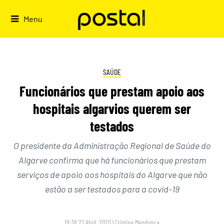
Skip
to
Menu
content
SAÚDE
Funcionários que prestam apoio aos
hospitais algarvios querem ser
testados
O presidente da Administração Regional de Saúde do
Algarve confirma que há funcionários que prestam
serviços de apoio aos hospitais do Algarve que não
estão a ser testados para a covid-19
19:36 27 Abril, 2020
|
Cristina Mendonça