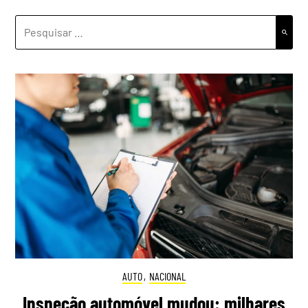
PESQUISAR
POR:
AUTO
,
NACIONAL
Inspeção automóvel mudou: milhares