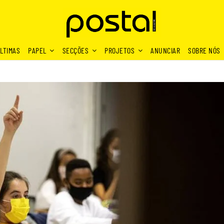
LTIMAS
PAPEL
SECÇÕES
PROJETOS
ANUNCIAR
SOBRE NÓS