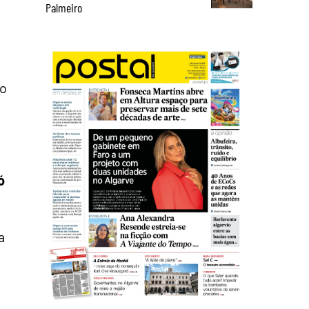
Palmeiro
ao
ó
a