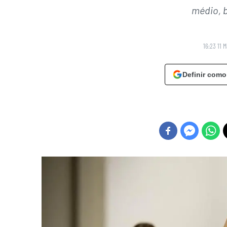
médio, 
16:23 11 
Definir como