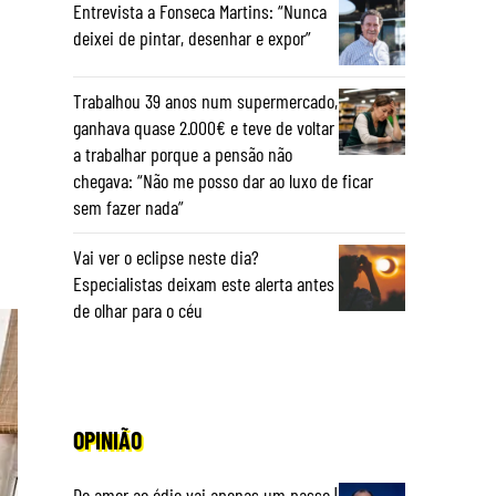
Entrevista a Fonseca Martins: “Nunca
deixei de pintar, desenhar e expor”
Trabalhou 39 anos num supermercado,
ganhava quase 2.000€ e teve de voltar
a trabalhar porque a pensão não
chegava: “Não me posso dar ao luxo de ficar
sem fazer nada”
Vai ver o eclipse neste dia?
Especialistas deixam este alerta antes
de olhar para o céu
OPINIÃO
Do amor ao ódio vai apenas um passo |