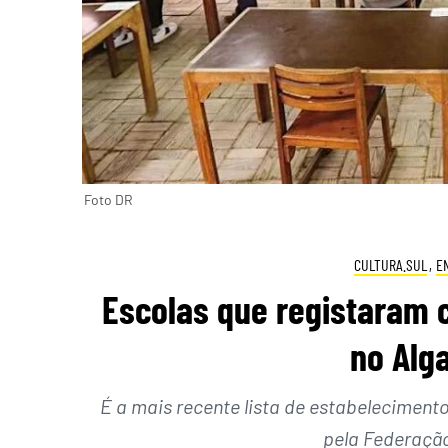
Foto DR
CULTURA.SUL
,
E
Escolas que registaram c
no Alga
É a mais recente lista de estabeleciment
pela Federação