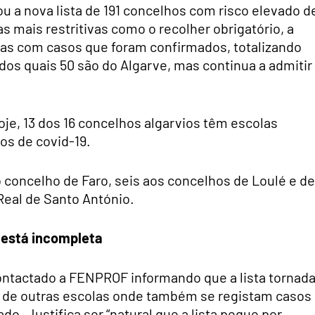
u a nova lista de 191 concelhos com risco elevado d
s mais restritivas como o recolher obrigatório, a
colas com casos que foram confirmados, totalizando
dos quais 50 são do Algarve, mas continua a admitir
hoje, 13 dos 16 concelhos algarvios têm escolas
os de covid-19.
 concelho de Faro, seis aos concelhos de Loulé e de
 Real de Santo António.
 está incompleta
ontactado a FENPROF informando que a lista tornad
e de outras escolas onde também se registam casos
do. Justifica ser “natural que a lista peque por