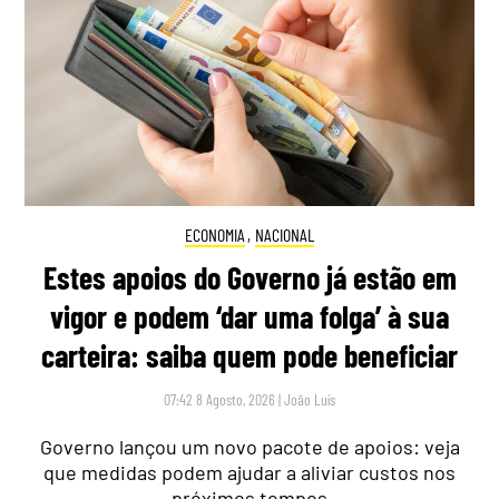
ECONOMIA
,
NACIONAL
Estes apoios do Governo já estão em
vigor e podem ‘dar uma folga’ à sua
carteira: saiba quem pode beneficiar
07:42 8 Agosto, 2026
|
João Luís
Governo lançou um novo pacote de apoios: veja
que medidas podem ajudar a aliviar custos nos
próximos tempos