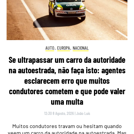
AUTO
,
EUROPA
,
NACIONAL
Se ultrapassar um carro da autoridade
na autoestrada, não faça isto: agentes
esclarecem erro que muitos
condutores cometem e que pode valer
uma multa
12:30 8 Agosto, 2026
|
João Luís
Muitos condutores travam ou hesitam quando
veem um carro da autoridade na autoestrada. Mas