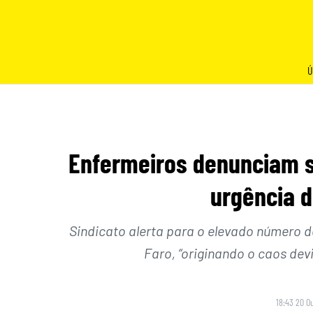
Skip
to
content
Ú
Enfermeiros denunciam s
urgência d
Sindicato alerta para o elevado número d
Faro, “originando o caos dev
18:43 20 O