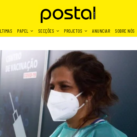
LTIMAS
PAPEL
SECÇÕES
PROJETOS
ANUNCIAR
SOBRE NÓS