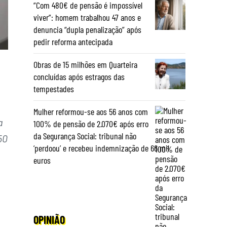
“Com 480€ de pensão é impossível
viver”: homem trabalhou 47 anos e
denuncia “dupla penalização” após
pedir reforma antecipada
Obras de 15 milhões em Quarteira
concluídas após estragos das
tempestades
Mulher reformou-se aos 56 anos com
a
100% de pensão de 2.070€ após erro
da Segurança Social: tribunal não
50
‘perdoou’ e recebeu indemnização de 66 mil
euros
OPINIÃO