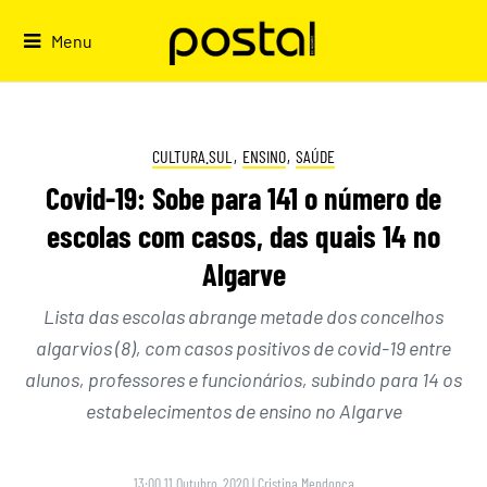
Skip
to
Menu
content
CULTURA.SUL
,
ENSINO
,
SAÚDE
Covid-19: Sobe para 141 o número de
escolas com casos, das quais 14 no
Algarve
Lista das escolas abrange metade dos concelhos
algarvios (8), com casos positivos de covid-19 entre
alunos, professores e funcionários, subindo para 14 os
estabelecimentos de ensino no Algarve
13:00 11 Outubro, 2020
|
Cristina Mendonça