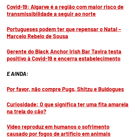
Covid-19: Algarve é a região com maior risco de
transmissibilidade a seguir ao norte
Portugueses podem ter que repensar o Natal –
Marcelo Rebelo de Sousa
Gerente do Black Anchor Irish Bar Tavira testa
positivo à Covid-19 e encerra estabelecimento
E AINDA:
Por favor, não compre Pugs, Shitzu e Buldogues
Curiosidade: O que significa ter uma fita amarela
na trela do cão?
Vídeo reproduz em humanos o sofrimento
causado por fogos de artifício em animais