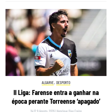
ALGARVE
,
DESPORTO
II Liga: Farense entra a ganhar na
época perante Torreense ‘apagado’
14:12 9 Agosto, 2026
|
Henrique Dias Freire