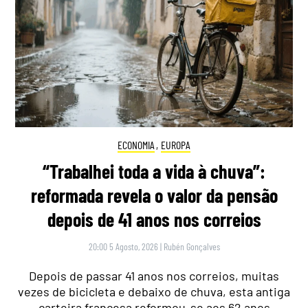
ECONOMIA
,
EUROPA
“Trabalhei toda a vida à chuva”:
reformada revela o valor da pensão
depois de 41 anos nos correios
20:00 5 Agosto, 2026
|
Rubén Gonçalves
Depois de passar 41 anos nos correios, muitas
vezes de bicicleta e debaixo de chuva, esta antiga
carteira francesa reformou-se aos 62 anos