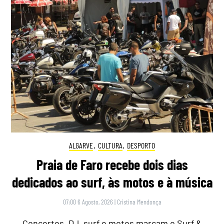
ALGARVE
,
CULTURA
,
DESPORTO
Praia de Faro recebe dois dias
dedicados ao surf, às motos e à música
07:00 6 Agosto, 2026
|
Cristina Mendonça
Concertos, DJ, surf e motos marcam o Surf &