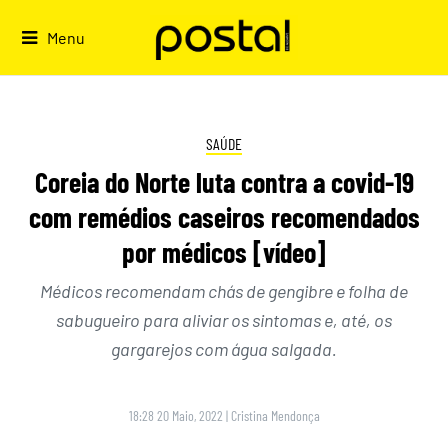
Skip
to
Menu
content
SAÚDE
Coreia do Norte luta contra a covid-19
com remédios caseiros recomendados
por médicos [vídeo]
Médicos recomendam chás de gengibre e folha de
sabugueiro para aliviar os sintomas e, até, os
gargarejos com água salgada.
18:28 20 Maio, 2022
|
Cristina Mendonça