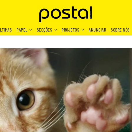
LTIMAS
PAPEL
SECÇÕES
PROJETOS
ANUNCIAR
SOBRE NÓS