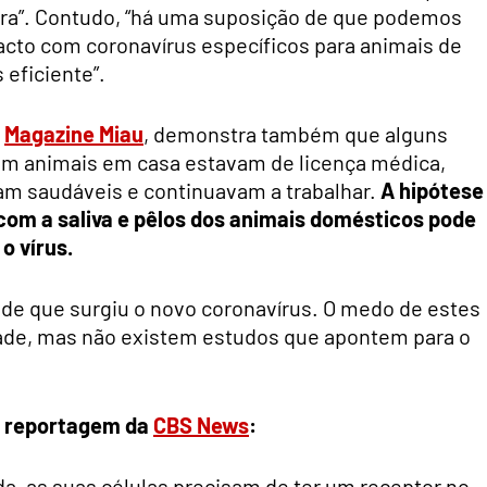
a”. Contudo, “há uma suposição de que podemos
acto com coronavírus específicos para animais de
eficiente”.
a
Magazine Miau
, demonstra também que alguns
ham animais em casa estavam de licença médica,
m saudáveis e continuavam a trabalhar.
A hipótese
 com a saliva e pêlos dos animais domésticos pode
o vírus.
de que surgiu o novo coronavírus. O medo de estes
ade, mas não existem estudos que apontem para o
a reportagem da
CBS News
:
da, as suas células precisam de ter um receptor no