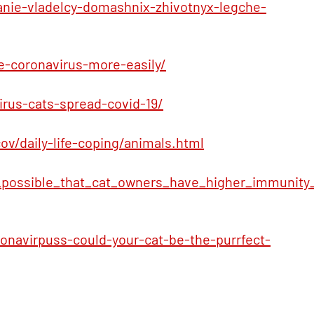
anie-vladelcy-domashnix-zhivotnyx-legche-
e-coronavirus-more-easily/
rus-cats-spread-covid-19/
v/daily-life-coping/animals.html
t_possible_that_cat_owners_have_higher_immunity
ronavirpuss-could-your-cat-be-the-purrfect-