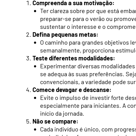
Compreenda a sua motivação:
Ter clareza sobre por que está emba
preparar-se para o verão ou promov
sustentar o interesse e o comprome
Defina pequenas metas:
O caminho para grandes objetivos l
semanalmente, proporciona estímulos
Teste diferentes modalidades:
Experimentar diversas modalidades d
se adequa às suas preferências. Se
convencionais, a variedade pode su
Comece devagar e descanse:
Evite o impulso de investir forte des
especialmente para iniciantes. A con
início da jornada.
Não se compare:
Cada indivíduo é único, com progres