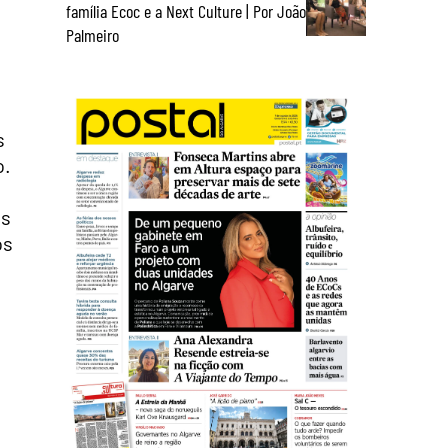
família Ecoc e a Next Culture | Por João
Palmeiro
s
o.
is
os