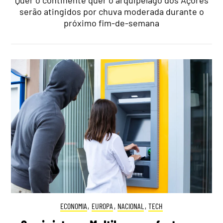
Quer o continente quer o arquipélago dos Açores
serão atingidos por chuva moderada durante o
próximo fim-de-semana
ECONOMIA
,
EUROPA
,
NACIONAL
,
TECH