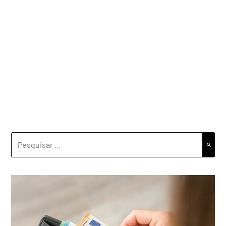
PESQUISAR
POR: