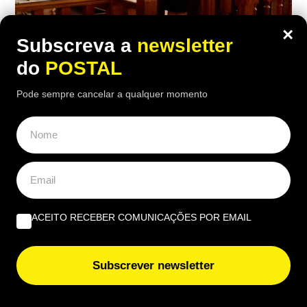
×
Subscreva a
newsletter
do
POSTAL
NACIONAL
Pode sempre cancelar a qualquer momento
Mulher divorcia-se e recebe 45 mil
euros do ex-marido por 15 anos de
trabalho doméstico: tribunal teve
‘palavra final’
19:50 7 Agosto, 2026
|
Luís Santos
ACEITO RECEBER COMUNICAÇÕES POR EMAIL
Após o divórcio, tribunal reconheceu o valor
económico de 15 anos de trabalho doméstico e
Subscrever newsletter
fixou uma compensação de 45 mil euros