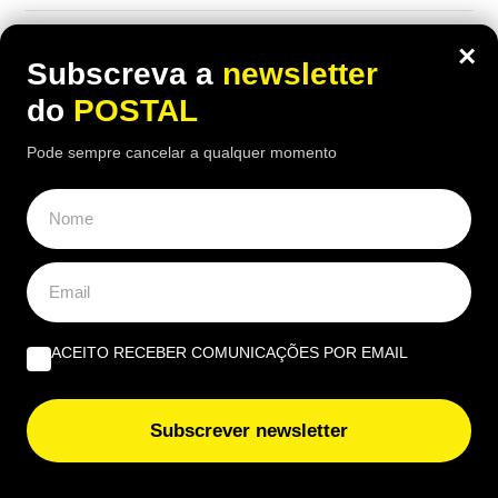
×
Subscreva a
newsletter
ÚLTIMAS NOTÍCIAS
do
POSTAL
“Trabalhei desde os 14 anos e com 46 anos de
Pode sempre cancelar a qualquer momento
descontos tiraram‑me 18% da pensão”: homem
despedido aos 60 foi forçado a reformar‑se aos 62
“Anel de diamante”: este fenómeno raro durante o
eclipse solar vai durar cerca de 26 segundos e é isto
que vai acontecer
Selos no para‑brisas: lei mudou mas muitos
ACEITO RECEBER COMUNICAÇÕES POR EMAIL
condutores não sabem que têm de levar isto no carro
Subscrever newsletter
Marca concorrente direta da Primark abre nova loja em
Portugal com milhares de produtos abaixo de 2€:
conheça a sua localização