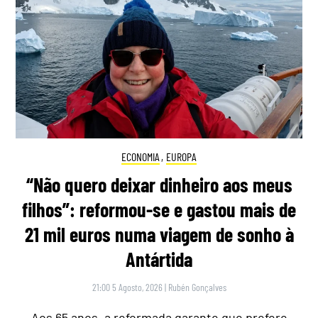
ECONOMIA
,
EUROPA
“Não quero deixar dinheiro aos meus
filhos”: reformou-se e gastou mais de
21 mil euros numa viagem de sonho à
Antártida
21:00 5 Agosto, 2026
|
Rubén Gonçalves
Aos 65 anos, a reformada garante que prefere