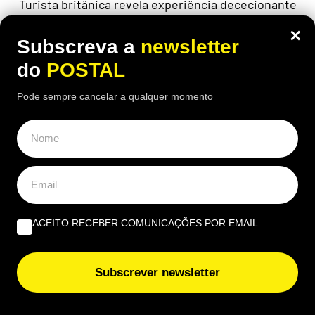
Turista britânica revela experiência dececionante
numa conhecida ilha paradisíaca e deixa um alerta
×
a quem planeia visitar o destino
Subscreva a
newsletter
do
POSTAL
Pode sempre cancelar a qualquer momento
ACEITO RECEBER COMUNICAÇÕES POR EMAIL
Subscrever newsletter
ECONOMIA
,
EUROPA