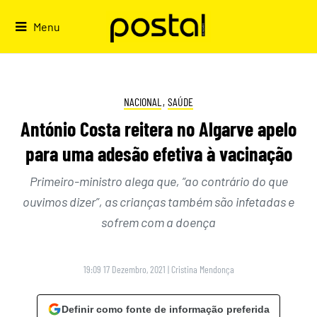
Skip
to
Menu
content
NACIONAL
,
SAÚDE
António Costa reitera no Algarve apelo
para uma adesão efetiva à vacinação
Primeiro-ministro alega que, “ao contrário do que
ouvimos dizer”, as crianças também são infetadas e
sofrem com a doença
19:09 17 Dezembro, 2021
|
Cristina Mendonça
Definir como fonte de informação preferida