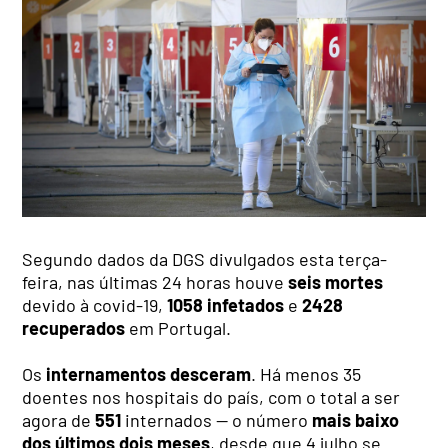
Segundo dados da DGS divulgados esta terça-
feira, nas últimas 24 horas houve
seis mortes
devido à covid-19,
1058 infetados
e
2428
recuperados
em Portugal.
Os
internamentos
desceram
. Há menos 35
doentes nos hospitais do país, com o total a ser
agora de
551
internados — o número
mais baixo
dos últimos
dois meses
, desde que 4 julho se