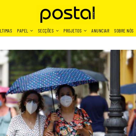
LTIMAS
PAPEL
SECÇÕES
PROJETOS
ANUNCIAR
SOBRE NÓS